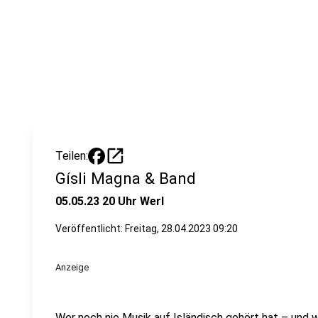
open_in_new
Teilen:
Gísli Magna & Band
05.05.23 20 Uhr Werl
Veröffentlicht:
Freitag, 28.04.2023 09:20
Anzeige
Wer noch nie Musik auf Isländisch gehört hat – und we