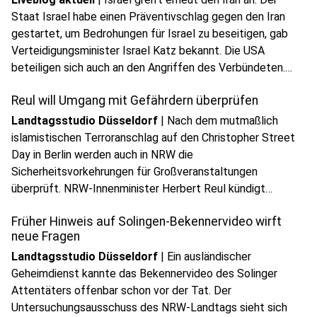
Staat Israel habe einen Präventivschlag gegen den Iran
gestartet, um Bedrohungen für Israel zu beseitigen, gab
Verteidigungsminister Israel Katz bekannt. Die USA
play_circle
beteiligen sich auch an den Angriffen des Verbündeten.
Audio anhören
Alle Infos findet ihr in unserem DPA-Liveblog.
Reul will Umgang mit Gefährdern überprüfen
Landtagsstudio Düsseldorf
|
Nach dem mutmaßlich
islamistischen Terroranschlag auf den Christopher Street
Day in Berlin werden auch in NRW die
Sicherheitsvorkehrungen für Großveranstaltungen
play_circle
überprüft. NRW-Innenminister Herbert Reul kündigt
Audio anhören
außerdem an, die Debatte über den Umgang mit bekannten
Früher Hinweis auf Solingen-Bekennervideo wirft
Gefährdern sachlich zu führen und mögliche Konsequenzen
neue Fragen
zu prüfen.
Landtagsstudio Düsseldorf
|
Ein ausländischer
Geheimdienst kannte das Bekennervideo des Solinger
Attentäters offenbar schon vor der Tat. Der
Untersuchungsausschuss des NRW-Landtags sieht sich