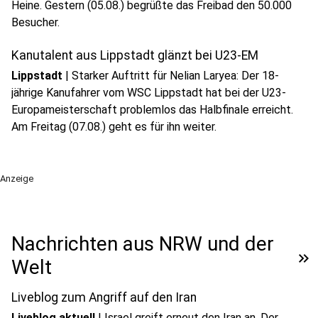
Heine. Gestern (05.08.) begrüßte das Freibad den 50.000
Besucher.
Kanutalent aus Lippstadt glänzt bei U23-EM
Lippstadt
|
Starker Auftritt für Nelian Laryea: Der 18-
jährige Kanufahrer vom WSC Lippstadt hat bei der U23-
Europameisterschaft problemlos das Halbfinale erreicht.
Am Freitag (07.08.) geht es für ihn weiter.
Anzeige
Nachrichten aus NRW und der
keyboard_double_arrow_right
Welt
Liveblog zum Angriff auf den Iran
Liveblog aktuell
|
Israel greift erneut den Iran an. Der