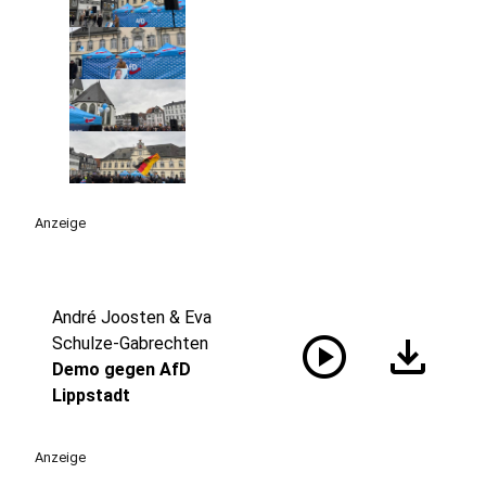
Anzeige
André Joosten & Eva
play_circle
download
Schulze-Gabrechten
Demo gegen AfD
Lippstadt
Anzeige