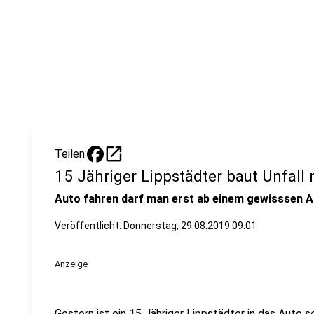
open_in_new
Teilen:
15 Jähriger Lippstädter baut Unfall 
Auto fahren darf man erst ab einem gewisssen Al
Veröffentlicht:
Donnerstag, 29.08.2019 09:01
Anzeige
Gestern ist ein 15 Jähriger Lippstädter in das Auto 