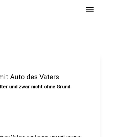
menu
mit Auto des Vaters
ter und zwar nicht ohne Grund.
seines Vaters gestiegen, um mit seinem