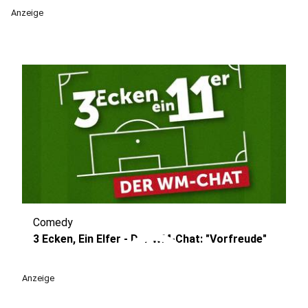
Anzeige
Comedy
play_circle
3 Ecken, Ein Elfer - Der WM-Chat: "Vorfreude"
Anzeige