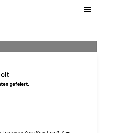
menu
olt
ten gefeiert.
n Leuten im Kreis Soest groß. Kein