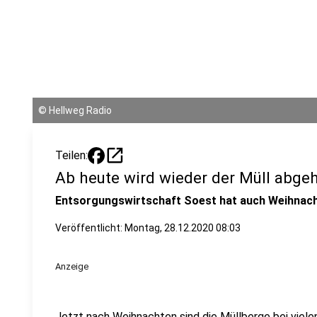
©
Hellweg Radio
open_in_new
Teilen:
Ab heute wird wieder der Müll abgeh
Entsorgungswirtschaft Soest hat auch Weihnach
Veröffentlicht:
Montag, 28.12.2020 08:03
Anzeige
Jetzt nach Weihnachten sind die Müllberge bei viele