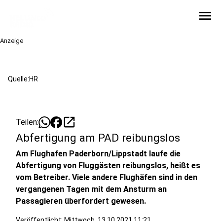
menu
Anzeige
Quelle:HR
open_in_new
Teilen:
Abfertigung am PAD reibungslos
Am Flughafen Paderborn/Lippstadt laufe die
Abfertigung von Fluggästen reibungslos, heißt es
vom Betreiber. Viele andere Flughäfen sind in den
vergangenen Tagen mit dem Ansturm an
Passagieren überfordert gewesen.
Veröffentlicht:
Mittwoch, 13.10.2021 11:21