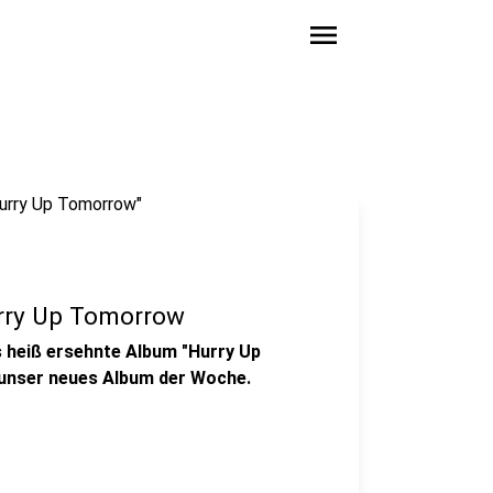
menu
rry Up Tomorrow
s heiß ersehnte Album "Hurry Up
 unser neues Album der Woche.