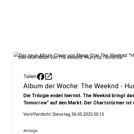
Das neue Album von The Weeknd: "Hurry Up Tomorrow"
open_in_new
Teilen:
Album der Woche: The Weeknd - Hu
Die Trilogie endet hiermit. The Weeknd bringt da
Tomorrow" auf den Markt. Der Chartstürmer ist
Veröffentlicht:
Dienstag, 06.05.2025 00:15
Anzeige