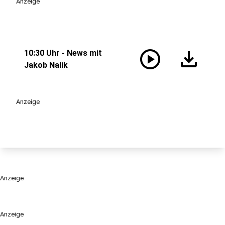
Anzeige
play_circle
download
10:30 Uhr - News mit
Jakob Nalik
Anzeige
Anzeige
Anzeige