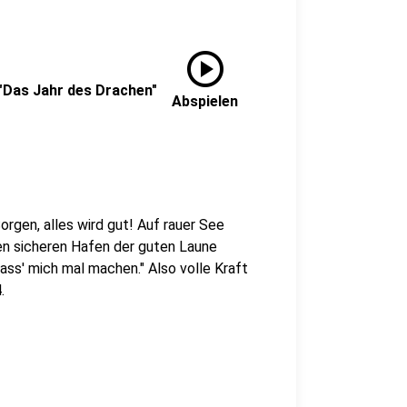
play_circle
 "Das Jahr des Drachen"
Abspielen
rgen, alles wird gut! Auf rauer See
den sicheren Hafen der guten Laune
Lass' mich mal machen." Also volle Kraft
.