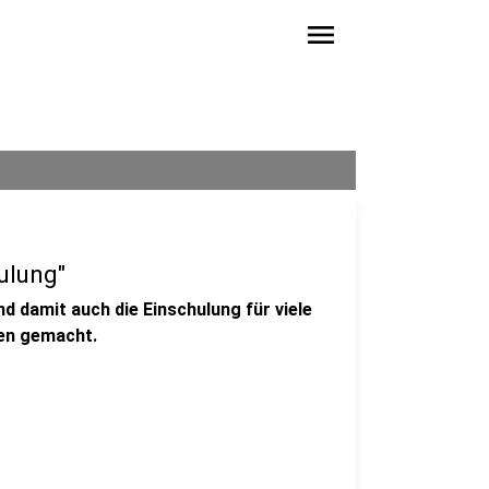
menu
ulung"
nd damit auch die Einschulung für viele
ken gemacht.