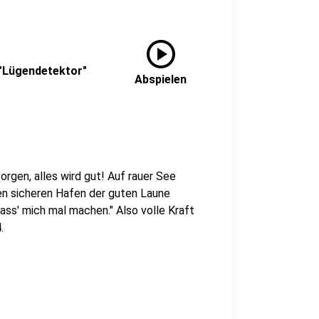
play_circle
 "Lügendetektor"
Abspielen
rgen, alles wird gut! Auf rauer See
den sicheren Hafen der guten Laune
Lass' mich mal machen." Also volle Kraft
.