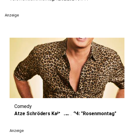
Anzeige
Comedy
play_circle
Atze Schröders Kaltstart 24: "Rosenmontag"
Anzeige