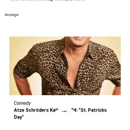
Anzeige
Comedy
play_circle
Atze Schröders Kaltstart 24: "St. Patricks
Day"