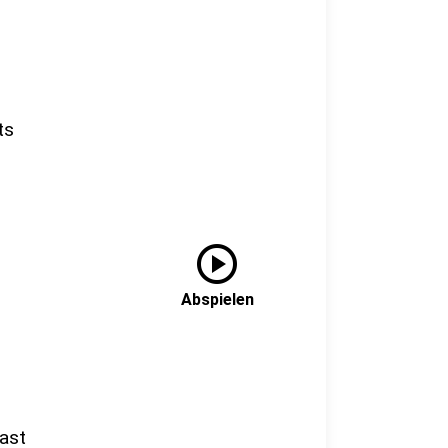
ts
play_circle
Abspielen
ast