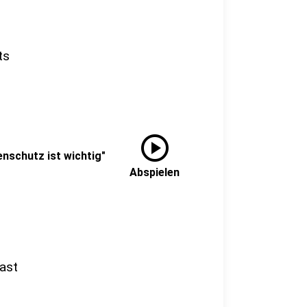
ts
play_circle
nschutz ist wichtig"
Abspielen
ast