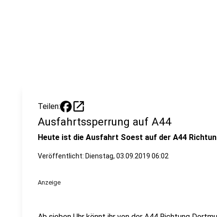
open_in_new
Teilen:
Ausfahrtssperrung auf A44
Heute ist die Ausfahrt Soest auf der A44 Richtu
Veröffentlicht:
Dienstag, 03.09.2019 06:02
Anzeige
Ab sieben Uhr könnt ihr von der A44 Richtung Dortmu