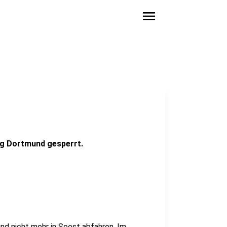
menu
ng Dortmund gesperrt.
nd nicht mehr in Soest abfahren. Im