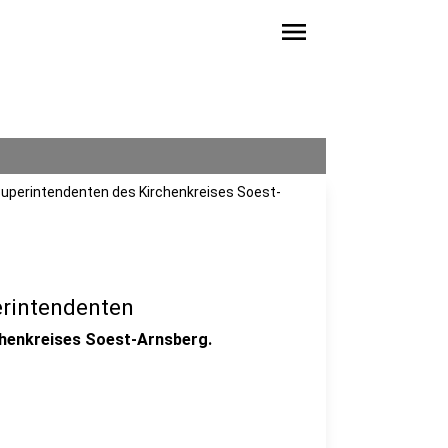
menu
 Superintendenten des Kirchenkreises Soest-
rintendenten
chenkreises Soest-Arnsberg.