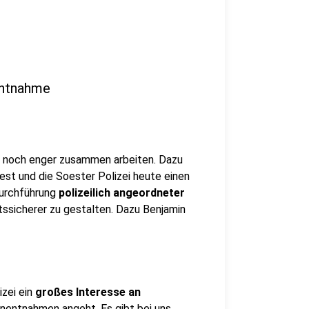
entnahme
 noch enger zusammen arbeiten. Dazu
st und die Soester Polizei heute einen
Durchführung
polizeilich angeordneter
tssicherer zu gestalten. Dazu Benjamin
izei ein
großes Interesse an
nentnahmen angeht. Es gibt bei uns