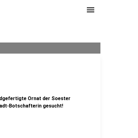
menu
andgefertigte Ornat der Soester
tadt-Botschafterin gesucht!