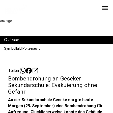
menu
Anzeige
©
Jesse
Symbolbild Polizeiauto
open_in_new
Teilen:
Bombendrohung an Geseker
Sekundarschule: Evakuierung ohne
Gefahr
An der Sekundarschule Geseke sorgte heute
Morgen (29. September) eine Bombendrohung für
Aufregung. Glücklicherweise konnte das Gebäude