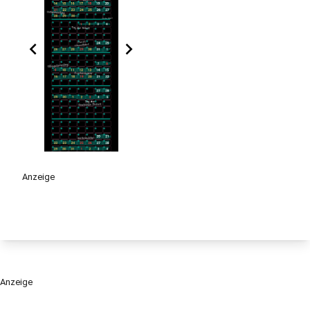
chevron_left
chevron_right
Anzeige
Anzeige