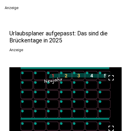
Anzeige
Urlaubsplaner aufgepasst: Das sind die
Brückentage in 2025
Anzeige
crop_free
crop_free