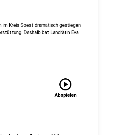
h im Kreis Soest dramatisch gestiegen
rstützung. Deshalb bat Landrätin Eva
play_circle
Abspielen