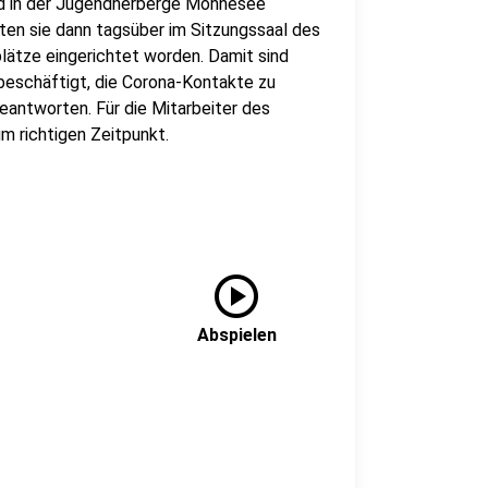
nd in der Jugendherberge Möhnesee
en sie dann tagsüber im Sitzungssaal des
lätze eingerichtet worden. Damit sind
beschäftigt, die Corona-Kontakte zu
eantworten. Für die Mitarbeiter des
 richtigen Zeitpunkt.
play_circle
Abspielen