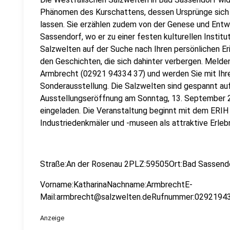
Phänomen des Kurschattens, dessen Ursprünge sich b
lassen. Sie erzählen zudem von der Genese und Entw
Sassendorf, wo er zu einer festen kulturellen Institu
Salzwelten auf der Suche nach Ihren persönlichen E
den Geschichten, die sich dahinter verbergen. Melde
Armbrecht (02921 94334 37) und werden Sie mit Ihre
Sonderausstellung. Die Salzwelten sind gespannt auf
Ausstellungseröffnung am Sonntag, 13. September 20
eingeladen. Die Veranstaltung beginnt mit dem ERIH
Industriedenkmäler und -museen als attraktive Erleb
Straße:An der Rosenau 2PLZ:59505Ort:Bad Sassendo
Vorname:KatharinaNachname:ArmbrechtE-
Mail:armbrecht@salzwelten.deRufnummer:0292194
Anzeige