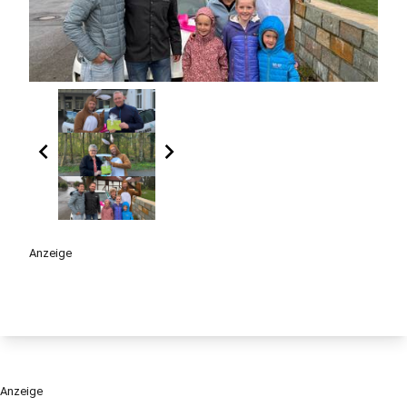
chevron_left
chevron_right
Anzeige
Anzeige