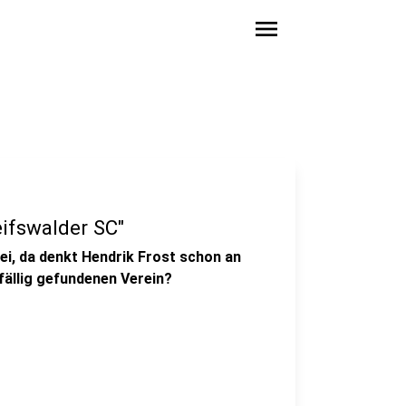
menu
eifswalder SC"
bei, da denkt Hendrik Frost schon an
fällig gefundenen Verein?