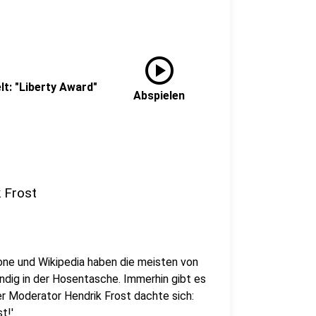
play_circle
lt: "Liberty Award"
Abspielen
k Frost
ne und Wikipedia haben die meisten von
ndig in der Hosentasche. Immerhin gibt es
er Moderator Hendrik Frost dachte sich:
t!'