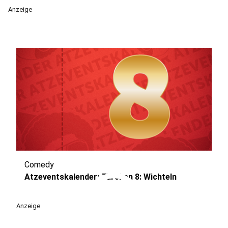
Anzeige
Comedy
play_circle
Atzeventskalender: Türchen 8: Wichteln
Anzeige