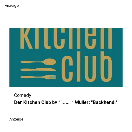
Anzeige
Comedy
play_circle
Der Kitchen Club by Nelson Müller: "Backhendl"
Anzeige