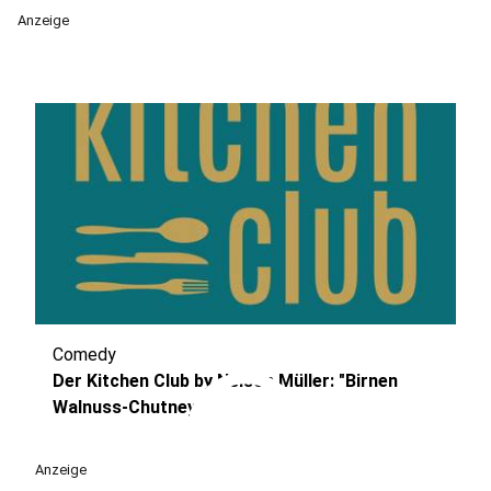
Anzeige
Comedy
play_circle
Der Kitchen Club by Nelson Müller: "Birnen
Walnuss-Chutney"
Anzeige