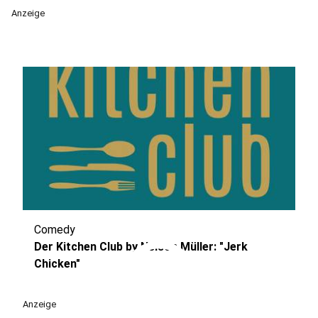
Anzeige
Comedy
play_circle
Der Kitchen Club by Nelson Müller: "Jerk
Chicken"
Anzeige