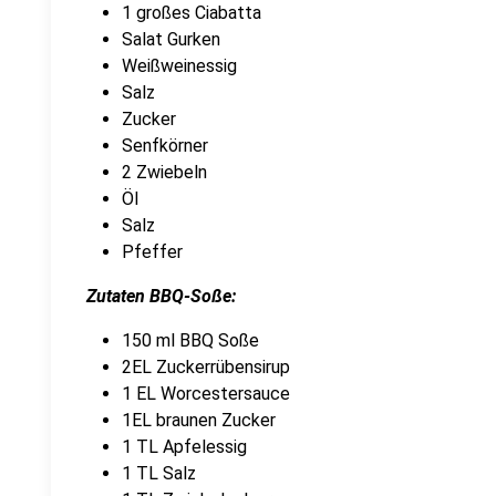
1 großes Ciabatta
Salat Gurken
Weißweinessig
Salz
Zucker
Senfkörner
2 Zwiebeln
Öl
Salz
Pfeffer
Zutaten BBQ-Soße:
150 ml BBQ Soße
2EL Zuckerrübensirup
1 EL Worcestersauce
1EL braunen Zucker
1 TL Apfelessig
1 TL Salz