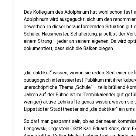
Das Kollegium des Adolphinum hat wohl schon fast a
Adolphinum wird ausgeguckt, sich um den renommierten
bewerben. In dieser herausfordernden Situation gilt es
Schüler, Hausmeister, Schulleitung, ja selbst der Ver
einem Strang – jeder an seinem eigenen. Da wird optimie
dokumentiert, dass sich die Balken biegen.
„die daktiker“ wissen, wovon sie reden. Seit einer gef
pädagogisch interessiertes) Publikum mit ihrer kabar
unerschöpfliche Thema „Schule“ – teils brüllend-komi
Jahren auf der Bühne ist ihr Terminkalender gut gefüllt
weniger) aktive Lehrkräfte genau wissen, wovon sie 
Lippstädter Stadttheater sind „die daktiker“ ein u
So darf man gespannt sein, ob es der neuen kommissa
Lengowski, Urgestein OStR Karl Eduard Krick, dem Ex
Angestellten Volker Müller-Liebenstreit am Ende z