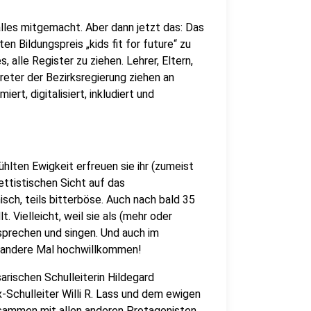
lles mitgemacht. Aber dann jetzt das: Das
 Bildungspreis „kids fit for future“ zu
, alle Register zu ziehen. Lehrer, Eltern,
treter der Bezirksregierung ziehen an
rt, digitalisiert, inkludiert und
ühlten Ewigkeit erfreuen sie ihr (zumeist
ettistischen Sicht auf das
sch, teils bitterböse. Auch nach bald 35
. Vielleicht, weil sie als (mehr oder
sprechen und singen. Und auch im
ms andere Mal hochwillkommen!
rischen Schulleiterin Hildegard
-Schulleiter Willi R. Lass und dem ewigen
usammen mit allen anderen Protagonisten