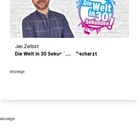
Jan Zerbst
play_circle
Die Welt in 30 Sekunden – Facharzt
Anzeige
Anzeige