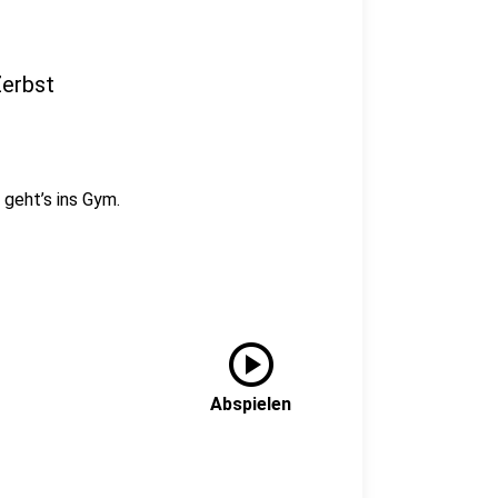
Zerbst
f geht’s ins Gym.
play_circle
Abspielen