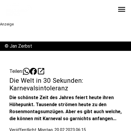
menu
Anzeige
©
Jan Zerbst
open_in_new
Teilen:
Die Welt in 30 Sekunden:
Karnevalsintoleranz
Die schönste Zeit des Jahres feiert heute ihren
Höhepunkt. Tausende strömen heute zu den
Rosenmontagsumzügen. Aber es gibt auch welche,
die können mit Karneval so garnichts anfangen...
Veröffentlicht:
Montag, 20.02.2023 06:15