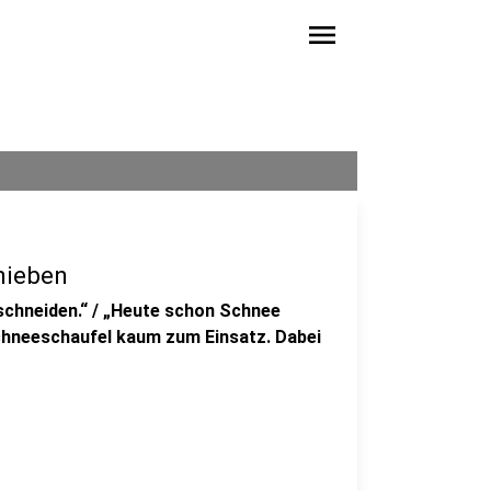
menu
hieben
 schneiden.“ / „Heute schon Schnee
chneeschaufel kaum zum Einsatz. Dabei