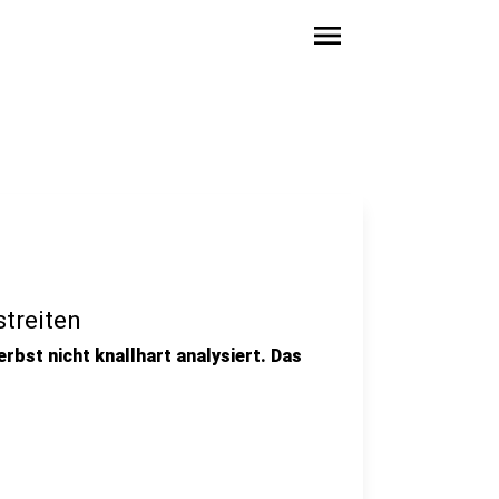
menu
treiten
erbst nicht knallhart analysiert. Das