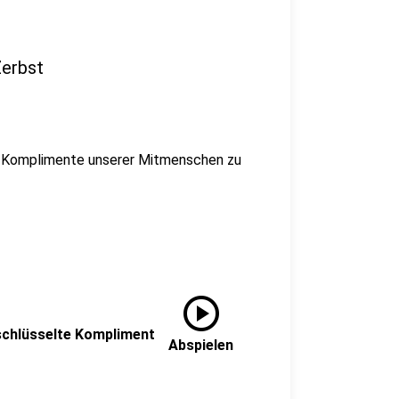
Zerbst
en Komplimente unserer Mitmenschen zu
play_circle
rschlüsselte Kompliment
Abspielen