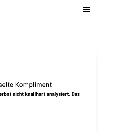
menu
sselte Kompliment
erbst nicht knallhart analysiert. Das