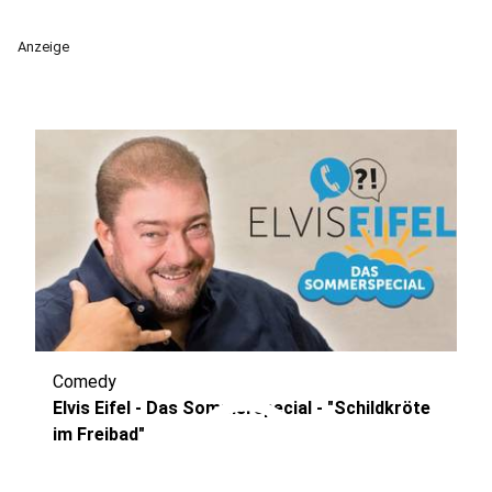
Anzeige
Comedy
play_circle
Elvis Eifel - Das Sommerspecial - "Schildkröte
im Freibad"