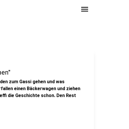
menu
hen"
nden zum Gassi gehen und was
rfallen einen Bäckerwagen und ziehen
teffi die Geschichte schon. Den Rest