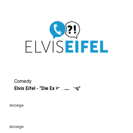
Comedy
play_circle
Elvis Eifel - "Die Ex im Aufzug"
Anzeige
Anzeige