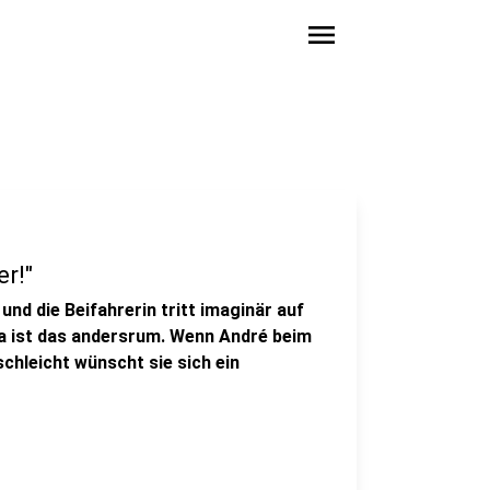
menu
er!"
und die Beifahrerin tritt imaginär auf
ita ist das andersrum. Wenn André beim
hleicht wünscht sie sich ein