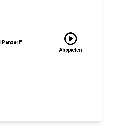
play_circle
ul Panzer!"
Abspielen