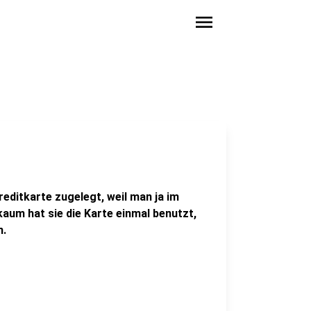
menu
editkarte zugelegt, weil man ja im
aum hat sie die Karte einmal benutzt,
n.