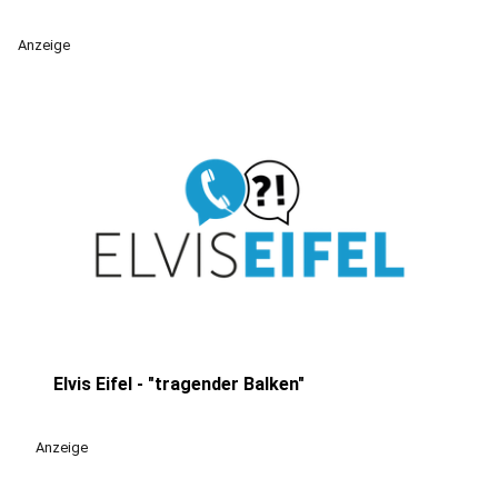
Anzeige
Elvis Eifel - "tragender Balken"
play_circle
Anzeige