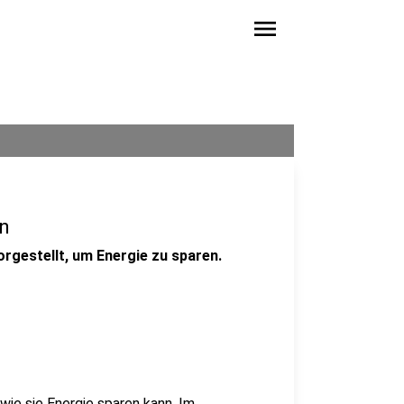
menu
n
gestellt, um Energie zu sparen.
wie sie Energie sparen kann. Im