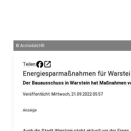
©
Archivbild HR
open_in_new
Teilen:
Energiesparmaßnahmen für Warstei
Der Bauausschuss in Warstein hat Maßnahmen vor
Veröffentlicht:
Mittwoch, 21.09.2022 05:57
Anzeige
Auch die Stadt Warstein steht aktuell vor der Frage, 