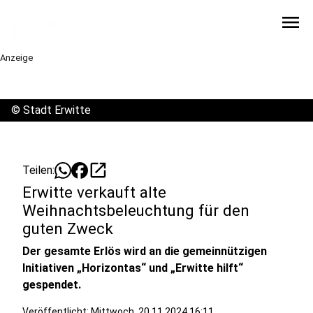
menu
Anzeige
©
Stadt Erwitte
open_in_new
Teilen:
Erwitte verkauft alte
Weihnachtsbeleuchtung für den
guten Zweck
Der gesamte Erlös wird an die gemeinnützigen
Initiativen „Horizontas“ und „Erwitte hilft“
gespendet.
Veröffentlicht:
Mittwoch, 20.11.2024 16:11