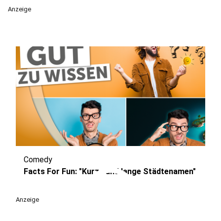
Anzeige
Comedy
play_circle
Facts For Fun: "Kurze und lange Städtenamen"
Anzeige