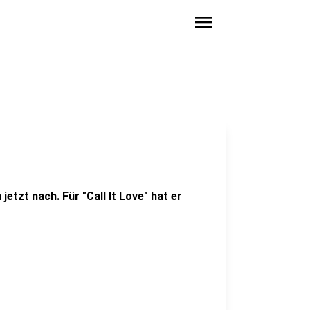
menu
jetzt nach. Für "Call It Love" hat er