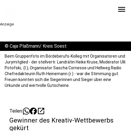
menu
Anzeige
©
Caja Plaßmann/ Kreis Soest
Beim Gruppenfoto im Bördeberufs-Kolleg mit Organisatoren und
Jurymitglied - der stellvertr. Landrätin Heike Kruse, Moderator Ulli
Potofski,. (l.), Organisator Sascha Cornesse und Hellweg Radio
Chefredakteurin Ruth Heinemann (r.) - war die Stimmung gut.
Freuen konnten sich die Siegerinnen und Sieger über eine
Urkunde und wertvolle Gutscheine.
open_in_new
Teilen:
Gewinner des Kreativ-Wettbewerbs
gekürt